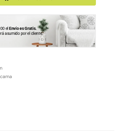
00 el
Envío es Gratis.
erá asumido por el cliente,
m
 cama