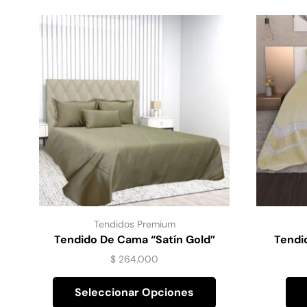
Tendidos Premium
Tendido De Cama “Satín Gold”
Tendi
Verde Olivo
$
264.000
Seleccionar Opciones