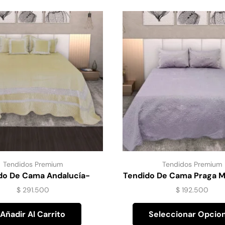
Tendidos Premium
Tendidos Premium
do De Cama Andalucía-
Tendido De Cama Praga M
Amarillo
– Uva
$
291.500
$
192.500
Añadir Al Carrito
Seleccionar Opcio