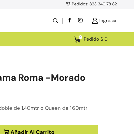
Pedidos: 323 340 78 82
Ingresar
0
Pedido
$
0
Cama Roma -Morado
doble de 1.40mtr o Queen de 1.60mtr
Añadir Al Carrito