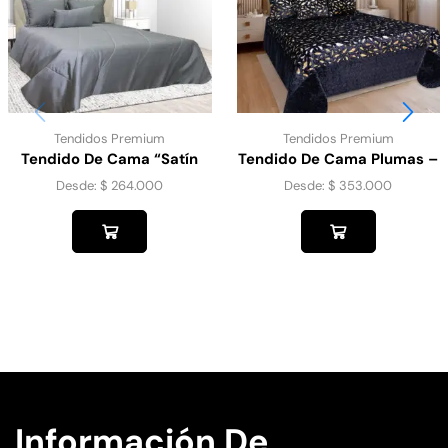
Tendidos Premium
Tendidos Premium
Tendido De Cama “Satín
Tendido De Cama Plumas –
Gold” Plata
Negro Con Plumas Doradas
Desde:
$
264.000
Desde:
$
353.000
Información De