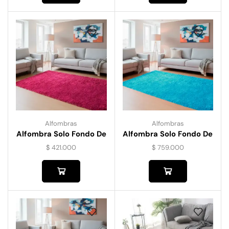
Alfombras
Alfombras
Alfombra Solo Fondo De
Alfombra Solo Fondo De
120 Cm X 170 Cm
160 Cm X 230 Cm
$
421.000
$
759.000