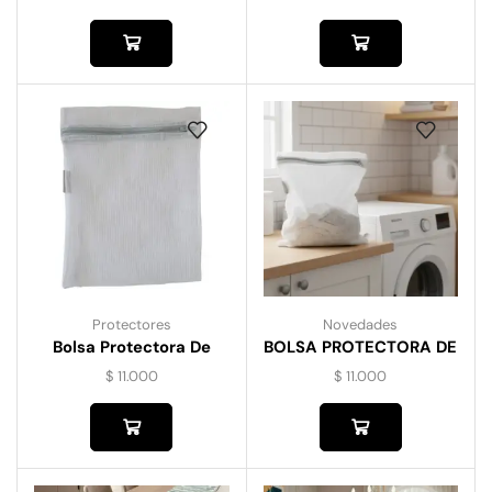
Protectores
Novedades
Bolsa Protectora De
BOLSA PROTECTORA DE
Lavado
LAVADO
$
11.000
$
11.000