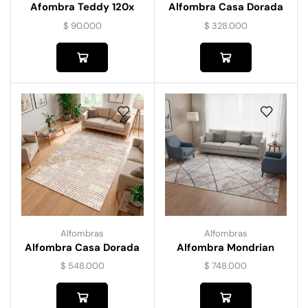
Afombra Teddy 120x
Alfombra Casa Dorada
180
120×170
$
90.000
$
328.000
Alfombras
Alfombras
Alfombra Casa Dorada
Alfombra Mondrian
160×230
$
548.000
$
748.000