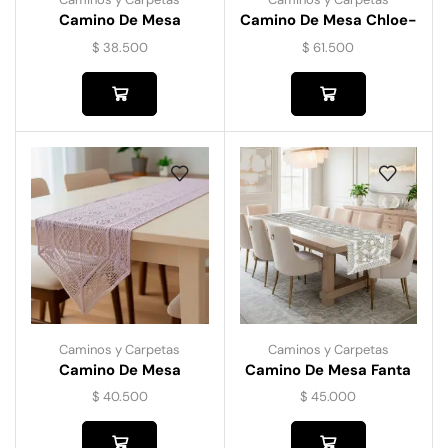
Camino De Mesa
Camino De Mesa Chloe-
Bordado Hometex
Gris
$
38.500
$
61.500
Caminos y Carpetas
Caminos y Carpetas
Camino De Mesa
Camino De Mesa Fanta
Croché
$
40.500
$
45.000