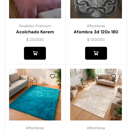
Tendidos Premium
Alfombras
Acolchado Kerem
Afombra 3d 120x 180
$
231.000
$
130.000
Alfombras
Alfombras