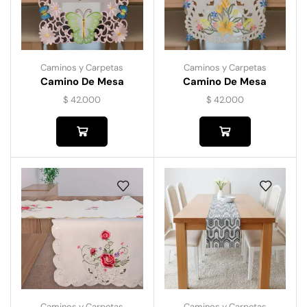
Caminos y Carpetas
Caminos y Carpetas
Camino De Mesa
Camino De Mesa
Bordado 8011
Bordado 8102
$
42.000
$
42.000
Caminos y Carpetas
Caminos y Carpetas