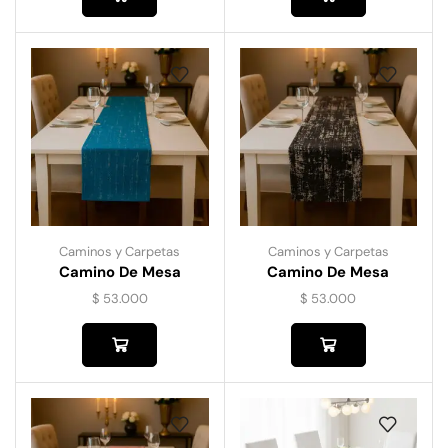
Caminos y Carpetas
Caminos y Carpetas
Camino De Mesa
Camino De Mesa
Fressia- Azul
Fressia-Negro
$
53.000
$
53.000