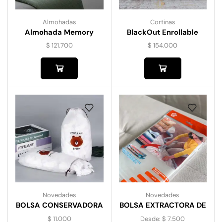
Almohadas
Cortinas
Almohada Memory
BlackOut Enrollable
Form
$
121.700
$
154.000
Novedades
Novedades
BOLSA CONSERVADORA
BOLSA EXTRACTORA DE
DE ALIMENTOS
AIRE
$
11.000
Desde:
$
7.500