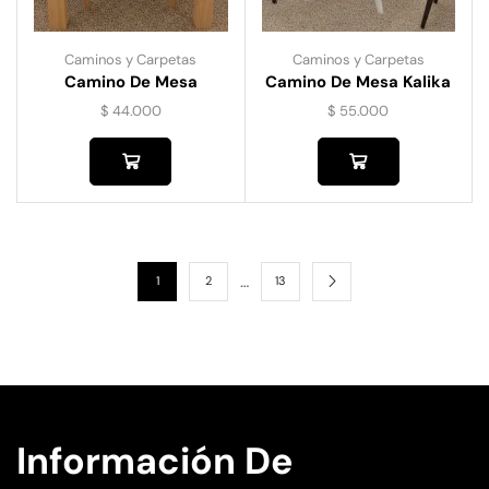
Caminos y Carpetas
Caminos y Carpetas
Camino De Mesa
Camino De Mesa Kalika
Guipiur 8303
$
44.000
$
55.000
…
1
2
13
Información De