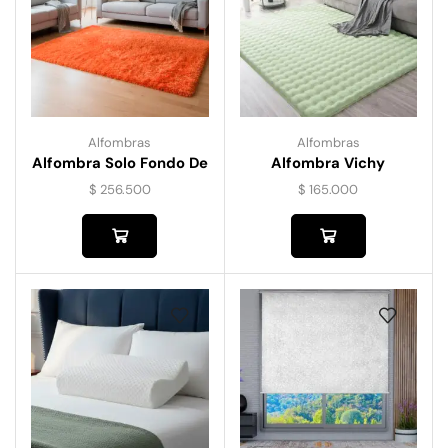
Alfombras
Alfombras
Alfombra Solo Fondo De
Alfombra Vichy
80 Cm X 150 Cm
$
256.500
$
165.000