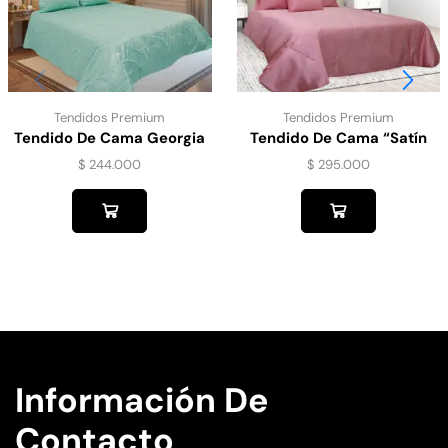
Tendidos Premium
Tendidos Premium
Tendido De Cama Georgia
Tendido De Cama “Satín
Menta
Gold” Rosa.
$
244.000
$
295.000
Información De
Contacto