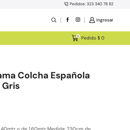
Pedidos: 323 340 78 82
E
Ingresar
0
Pedido
$
0
ama Colcha Española
 Gris
1,40mtr o de 1,60mtr Medida: 230cm de