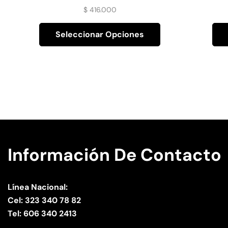
Con Plumas Doradas
$
416.000
Seleccionar Opciones
Información De Contacto
Línea Nacional:
Cel: 323 340 78 82
Tel: 606 340 2413