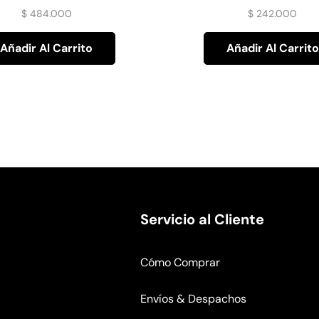
Cafe
$
484.000
$
242.000
Añadir Al Carrito
Añadir Al Carrito
Servicio al Cliente
Cómo Comprar
Envíos & Despachos