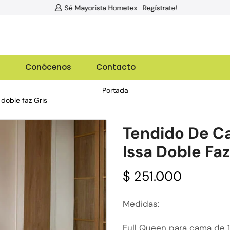
Sé Mayorista Hometex
Regístrate!
g
Conócenos
Contacto
Portada
doble faz Gris
Tendido De C
Issa Doble Faz
$
251.000
Medidas:
Full Queen para cama de 