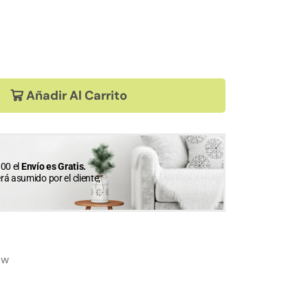
Añadir Al Carrito
00 el
Envío es Gratis.
erá asumido por el cliente,
ow