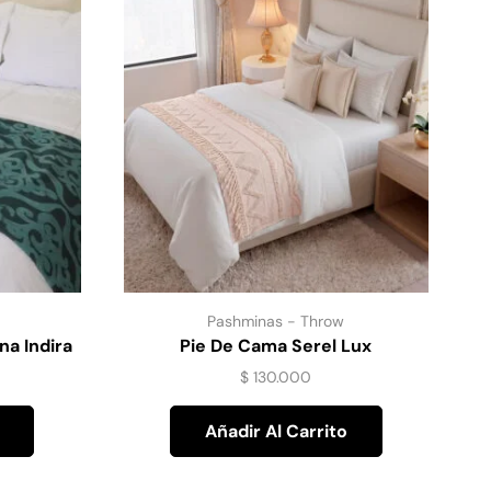
Pashminas - Throw
na Indira
Pie De Cama Serel Lux
$
130.000
Añadir Al Carrito