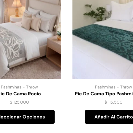
Pashminas - Throw
Pashminas - Throw
Pie De Cama Rocio
Pie De Cama Tipo Pashmi
Verde
$
125.000
$
115.500
leccionar Opciones
Añadir Al Carrito