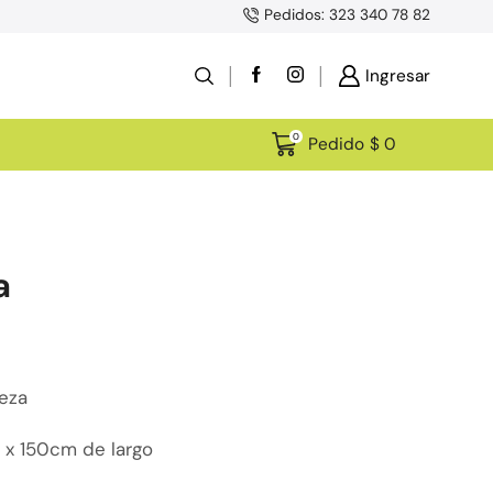
Pedidos: 323 340 78 82
Ingresar
0
Pedido
$
0
a
ieza
x 150cm de largo