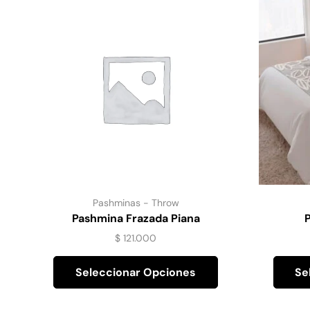
Pashminas - Throw
Pashmina Frazada Piana
$
121.000
Seleccionar Opciones
Se