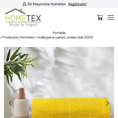
x
Regístrate!
ENVÍO GRATIS por compras super
0
Portada
»
Productos Hometex
»
Toalla para cuerpo ocean club 5002