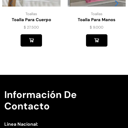
Toallas
Toallas
Toalla Para Cuerpo
Toalla Para Manos
Microfibra 5094
Microfibra Lis 5104
$
27.500
$
9.000
Información De
Contacto
Línea Nacional: