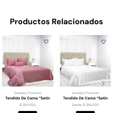
Productos Relacionados
Tendidos Premium
Tendidos Premium
Tendido De Cama “Satín
Tendido De Cama “Satín
Gold” Rosa.
Gold” Blanco
$
295.000
Desde:
$
264.000