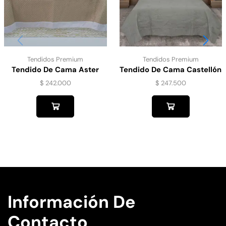
Tendidos Premium
Tendidos Premium
Tendido De Cama Aster
Tendido De Cama Castellón
Doble Faz Cafe
– Gris
$
242.000
$
247.500
Información De
Contacto