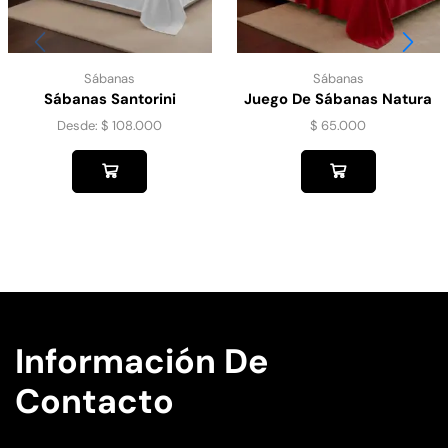
Sábanas
Sábanas
Sábanas Santorini
Juego De Sábanas Natura
Queen
Desde:
$
108.000
$
65.000
Información De
Contacto