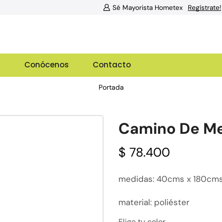
Sé Mayorista Hometex
Regístrate!
g
Conócenos
Contacto
Portada
Camino De Me
$
78.400
medidas: 40cms x 180cm
material: poliéster
Elige tu color