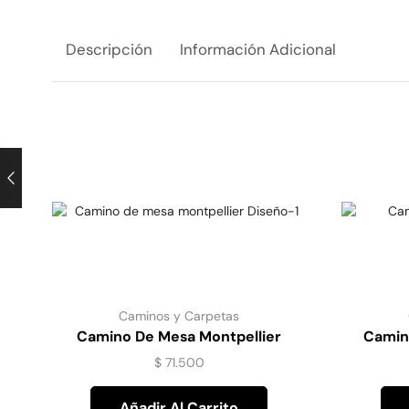
Descripción
Información Adicional
Caminos y Carpetas
Camino De Mesa Montpellier
Camin
Diseño-1
$
71.500
Añadir Al Carrito