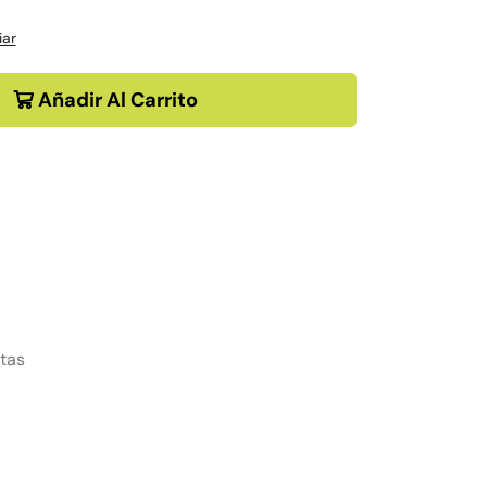
iar
Añadir Al Carrito
tas