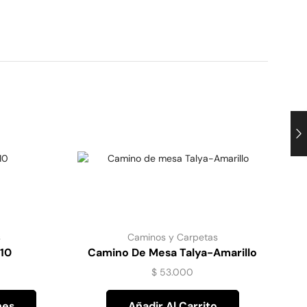
s
Caminos y Carpetas
210
Camino De Mesa Talya-Amarillo
$
53.000
nes
Añadir Al Carrito