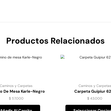
Productos Relacionados
Caminos y Carpetas
Caminos y Carpeta
o De Mesa Karle-Negro
Carpeta Guipiur 6
$
57.000
$
43.000
Añadir Al Carrito
Seleccionar Opcio